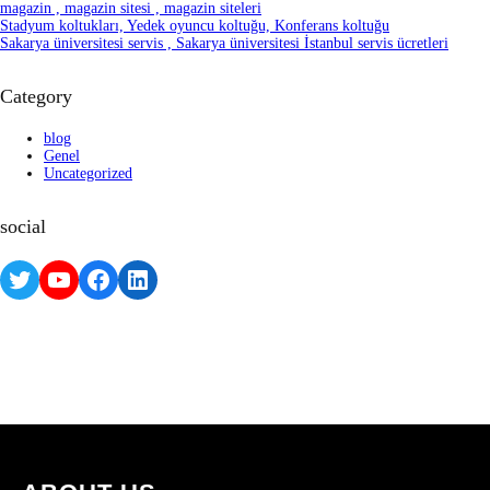
magazin , magazin sitesi , magazin siteleri
Stadyum koltukları, Yedek oyuncu koltuğu, Konferans koltuğu
Sakarya üniversitesi servis , Sakarya üniversitesi İstanbul servis ücretleri
Category
blog
Genel
Uncategorized
social
Twitter
YouTube
Facebook
LinkedIn