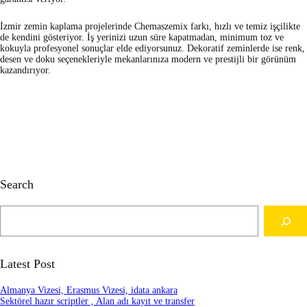
İzmir zemin kaplama projelerinde Chemaszemix farkı, hızlı ve temiz işçilikte
de kendini gösteriyor. İş yerinizi uzun süre kapatmadan, minimum toz ve
kokuyla profesyonel sonuçlar elde ediyorsunuz. Dekoratif zeminlerde ise renk,
desen ve doku seçenekleriyle mekanlarınıza modern ve prestijli bir görünüm
kazandırıyor.
Search
S
e
a
r
c
Latest Post
h
Almanya Vizesi, Erasmus Vizesi, idata ankara
Sektörel hazır scriptler , Alan adı kayıt ve transfer