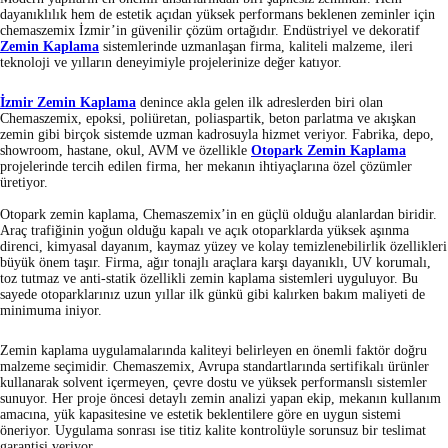
dayanıklılık hem de estetik açıdan yüksek performans beklenen zeminler için
chemaszemix İzmir’in güvenilir çözüm ortağıdır. Endüstriyel ve dekoratif
Zemin Kaplama
sistemlerinde uzmanlaşan firma, kaliteli malzeme, ileri
teknoloji ve yılların deneyimiyle projelerinize değer katıyor.
İzmir Zemin Kaplama
denince akla gelen ilk adreslerden biri olan
Chemaszemix, epoksi, poliüretan, poliaspartik, beton parlatma ve akışkan
zemin gibi birçok sistemde uzman kadrosuyla hizmet veriyor. Fabrika, depo,
showroom, hastane, okul, AVM ve özellikle
Otopark Zemin Kaplama
projelerinde tercih edilen firma, her mekanın ihtiyaçlarına özel çözümler
üretiyor.
Otopark zemin kaplama, Chemaszemix’in en güçlü olduğu alanlardan biridir.
Araç trafiğinin yoğun olduğu kapalı ve açık otoparklarda yüksek aşınma
direnci, kimyasal dayanım, kaymaz yüzey ve kolay temizlenebilirlik özellikleri
büyük önem taşır. Firma, ağır tonajlı araçlara karşı dayanıklı, UV korumalı,
toz tutmaz ve anti-statik özellikli zemin kaplama sistemleri uyguluyor. Bu
sayede otoparklarınız uzun yıllar ilk günkü gibi kalırken bakım maliyeti de
minimuma iniyor.
Zemin kaplama uygulamalarında kaliteyi belirleyen en önemli faktör doğru
malzeme seçimidir. Chemaszemix, Avrupa standartlarında sertifikalı ürünler
kullanarak solvent içermeyen, çevre dostu ve yüksek performanslı sistemler
sunuyor. Her proje öncesi detaylı zemin analizi yapan ekip, mekanın kullanım
amacına, yük kapasitesine ve estetik beklentilere göre en uygun sistemi
öneriyor. Uygulama sonrası ise titiz kalite kontrolüyle sorunsuz bir teslimat
garantisi veriyor.