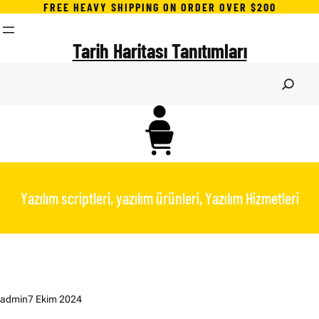
İçeriğe
FREE HEAVY SHIPPING ON ORDER OVER $200
geç
Tarih Haritası Tanıtımları
S
e
a
r
c
h
Yazılım scriptleri, yazılım ürünleri, Yazılım Hizmetleri
admin
7 Ekim 2024