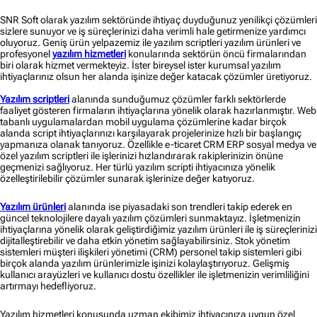
SNR Soft olarak yazılım sektöründe ihtiyaç duyduğunuz yenilikçi çözümleri
sizlere sunuyor ve iş süreçlerinizi daha verimli hale getirmenize yardımcı
oluyoruz. Geniş ürün yelpazemiz ile yazılım scriptleri yazılım ürünleri ve
profesyonel
yazılım hizmetleri
konularında sektörün öncü firmalarından
biri olarak hizmet vermekteyiz. İster bireysel ister kurumsal yazılım
ihtiyaçlarınız olsun her alanda işinize değer katacak çözümler üretiyoruz.
Yazılım scriptleri
alanında sunduğumuz çözümler farklı sektörlerde
faaliyet gösteren firmaların ihtiyaçlarına yönelik olarak hazırlanmıştır. Web
tabanlı uygulamalardan mobil uygulama çözümlerine kadar birçok
alanda script ihtiyaçlarınızı karşılayarak projelerinize hızlı bir başlangıç
yapmanıza olanak tanıyoruz. Özellikle e-ticaret CRM ERP sosyal medya ve
özel yazılım scriptleri ile işlerinizi hızlandırarak rakiplerinizin önüne
geçmenizi sağlıyoruz. Her türlü yazılım scripti ihtiyacınıza yönelik
özelleştirilebilir çözümler sunarak işlerinize değer katıyoruz.
Yazılım ürünleri
alanında ise piyasadaki son trendleri takip ederek en
güncel teknolojilere dayalı yazılım çözümleri sunmaktayız. İşletmenizin
ihtiyaçlarına yönelik olarak geliştirdiğimiz yazılım ürünleri ile iş süreçlerinizi
dijitalleştirebilir ve daha etkin yönetim sağlayabilirsiniz. Stok yönetim
sistemleri müşteri ilişkileri yönetimi (CRM) personel takip sistemleri gibi
birçok alanda yazılım ürünlerimizle işinizi kolaylaştırıyoruz. Gelişmiş
kullanıcı arayüzleri ve kullanıcı dostu özellikler ile işletmenizin verimliliğini
artırmayı hedefliyoruz.
Yazılım hizmetleri konusunda uzman ekibimiz ihtiyacınıza uygun özel