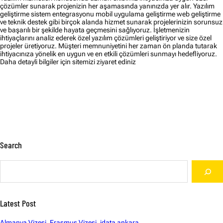
çözümler sunarak projenizin her aşamasında yanınızda yer alır. Yazılım
geliştirme sistem entegrasyonu mobil uygulama geliştirme web geliştirme
ve teknik destek gibi birçok alanda hizmet sunarak projelerinizin sorunsuz
ve başarılı bir şekilde hayata geçmesini sağlıyoruz. İşletmenizin
ihtiyaçlarını analiz ederek özel yazılım çözümleri geliştiriyor ve size özel
projeler üretiyoruz. Müşteri memnuniyetini her zaman ön planda tutarak
ihtiyacınıza yönelik en uygun ve en etkili çözümleri sunmayı hedefliyoruz.
Daha detayli bilgiler için sitemizi ziyaret ediniz
Search
S
e
a
r
c
Latest Post
h
Almanya Vizesi, Erasmus Vizesi, idata ankara