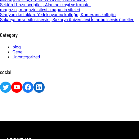
Sektörel hazır scriptler , Alan adı kayıt ve transfer
magazin , magazin sitesi , magazin siteleri
Stadyum koltukları, Yedek oyuncu koltuğu, Konferans koltuğu
Sakarya üniversitesi servis , Sakarya üniversitesi İstanbul servis ücretleri
Category
blog
Genel
Uncategorized
social
Twitter
YouTube
Facebook
LinkedIn