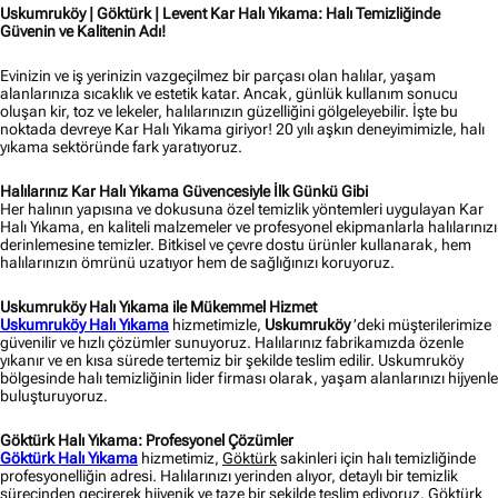
Uskumruköy | Göktürk | Levent Kar Halı Yıkama: Halı Temizliğinde
Güvenin ve Kalitenin Adı!
Evinizin ve iş yerinizin vazgeçilmez bir parçası olan halılar, yaşam
alanlarınıza sıcaklık ve estetik katar. Ancak, günlük kullanım sonucu
oluşan kir, toz ve lekeler, halılarınızın güzelliğini gölgeleyebilir. İşte bu
noktada devreye Kar Halı Yıkama giriyor! 20 yılı aşkın deneyimimizle, halı
yıkama sektöründe fark yaratıyoruz.
Halılarınız Kar Halı Yıkama Güvencesiyle İlk Günkü Gibi
Her halının yapısına ve dokusuna özel temizlik yöntemleri uygulayan Kar
Halı Yıkama, en kaliteli malzemeler ve profesyonel ekipmanlarla halılarınızı
derinlemesine temizler. Bitkisel ve çevre dostu ürünler kullanarak, hem
halılarınızın ömrünü uzatıyor hem de sağlığınızı koruyoruz.
Uskumruköy Halı Yıkama ile Mükemmel Hizmet
Uskumruköy Halı Yıkama
hizmetimizle,
Uskumruköy
’deki müşterilerimize
güvenilir ve hızlı çözümler sunuyoruz. Halılarınız fabrikamızda özenle
yıkanır ve en kısa sürede tertemiz bir şekilde teslim edilir. Uskumruköy
bölgesinde halı temizliğinin lider firması olarak, yaşam alanlarınızı hijyenle
buluşturuyoruz.
Göktürk Halı Yıkama: Profesyonel Çözümler
Göktürk Halı Yıkama
hizmetimiz,
Göktürk
sakinleri için halı temizliğinde
profesyonelliğin adresi. Halılarınızı yerinden alıyor, detaylı bir temizlik
sürecinden geçirerek hijyenik ve taze bir şekilde teslim ediyoruz. Göktürk