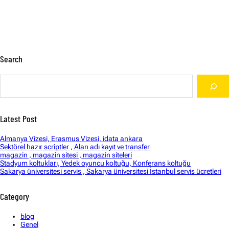
Search
S
e
a
r
c
Latest Post
h
Almanya Vizesi, Erasmus Vizesi, idata ankara
Sektörel hazır scriptler , Alan adı kayıt ve transfer
magazin , magazin sitesi , magazin siteleri
Stadyum koltukları, Yedek oyuncu koltuğu, Konferans koltuğu
Sakarya üniversitesi servis , Sakarya üniversitesi İstanbul servis ücretleri
Category
blog
Genel