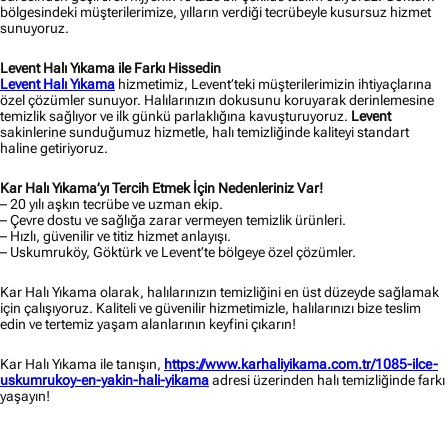
bölgesindeki müşterilerimize, yılların verdiği tecrübeyle kusursuz hizmet
sunuyoruz.
Levent Halı Yıkama ile Farkı Hissedin
Levent Halı Yıkama
hizmetimiz, Levent’teki müşterilerimizin ihtiyaçlarına
özel çözümler sunuyor. Halılarınızın dokusunu koruyarak derinlemesine
temizlik sağlıyor ve ilk günkü parlaklığına kavuşturuyoruz.
Levent
sakinlerine sunduğumuz hizmetle, halı temizliğinde kaliteyi standart
haline getiriyoruz.
Kar Halı Yıkama’yı Tercih Etmek İçin Nedenleriniz Var!
– 20 yılı aşkın tecrübe ve uzman ekip.
– Çevre dostu ve sağlığa zarar vermeyen temizlik ürünleri.
– Hızlı, güvenilir ve titiz hizmet anlayışı.
– Uskumruköy, Göktürk ve Levent’te bölgeye özel çözümler.
Kar Halı Yıkama olarak, halılarınızın temizliğini en üst düzeyde sağlamak
için çalışıyoruz. Kaliteli ve güvenilir hizmetimizle, halılarınızı bize teslim
edin ve tertemiz yaşam alanlarının keyfini çıkarın!
Kar Halı Yıkama ile tanışın,
https://www.karhaliyikama.com.tr/1085-ilce-
uskumrukoy-en-yakin-hali-yikama
adresi üzerinden halı temizliğinde farkı
yaşayın!