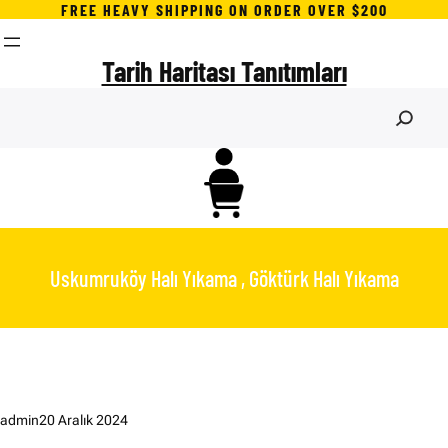
İçeriğe
FREE HEAVY SHIPPING ON ORDER OVER $200
geç
Tarih Haritası Tanıtımları
S
e
a
r
c
h
Uskumruköy Halı Yıkama , Göktürk Halı Yıkama
admin
20 Aralık 2024