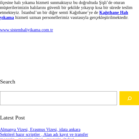
ilçesine halı yıkama hizmeti sunmaktayız bu doğrultuda Şişli’de oturan
müşterilerimizin halılarını güvenli bir şekilde yıkayıp kısa bir sürede teslim
etmekteyiz. İstanbul’un bir diğer semti Kağıthane’ye de
Kağıthane Halı
yıkama
hizmeti uzman personellerimiz vasıtasıyla gerçekleştirilmektedir.
www.sistemhaliyikama.com.tr
Search
S
e
a
r
c
Latest Post
h
Almanya Vizesi, Erasmus Vizesi, idata ankara
Sektörel hazır scriptler , Alan adı kayıt ve transfer