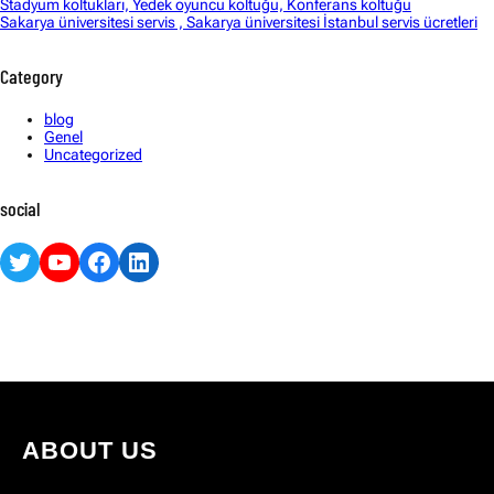
Stadyum koltukları, Yedek oyuncu koltuğu, Konferans koltuğu
Sakarya üniversitesi servis , Sakarya üniversitesi İstanbul servis ücretleri
Category
blog
Genel
Uncategorized
social
Twitter
YouTube
Facebook
LinkedIn
ABOUT US