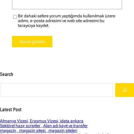
Bir dahaki sefere yorum yaptığımda kullanılmak üzere
adımı, e-posta adresimi ve web site adresimi bu
tarayıcıya kaydet.
Search
S
e
a
r
c
Latest Post
h
Almanya Vizesi, Erasmus Vizesi, idata ankara
Sektörel hazır scriptler , Alan adı kayıt ve transfer
magazin , magazin sitesi , magazin siteleri