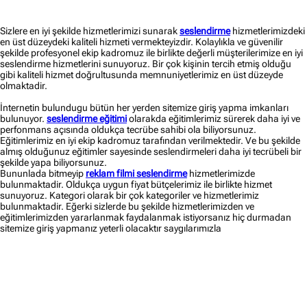
Sizlere en iyi şekilde hizmetlerimizi sunarak
seslendirme
hizmetlerimizdeki
en üst düzeydeki kaliteli hizmeti vermekteyizdir. Kolaylıkla ve güvenilir
şekilde profesyonel ekip kadromuz ile birlikte değerli müşterilerimize en iyi
seslendirme hizmetlerini sunuyoruz. Bir çok kişinin tercih etmiş olduğu
gibi kaliteli hizmet doğrultusunda memnuniyetlerimiz en üst düzeyde
olmaktadir.
İnternetin bulundugu bütün her yerden sitemize giriş yapma imkanları
bulunuyor.
seslendirme eğitimi
olarakda eğitimlerimiz sürerek daha iyi ve
perfonmans açısında oldukça tecrübe sahibi ola biliyorsunuz.
Eğitimlerimiz en iyi ekip kadromuz tarafından verilmektedir. Ve bu şekilde
almış olduğunuz eğitimler sayesinde seslendirmeleri daha iyi tecrübeli bir
şekilde yapa biliyorsunuz.
Bununlada bitmeyip
reklam filmi seslendirme
hizmetlerimizde
bulunmaktadir. Oldukça uygun fiyat bütçelerimiz ile birlikte hizmet
sunuyoruz. Kategori olarak bir çok kategoriler ve hizmetlerimiz
bulunmaktadir. Eğerki sizlerde bu şekilde hizmetlerimizden ve
eğitimlerimizden yararlanmak faydalanmak istiyorsanız hiç durmadan
sitemize giriş yapmanız yeterli olacaktır saygılarımızla