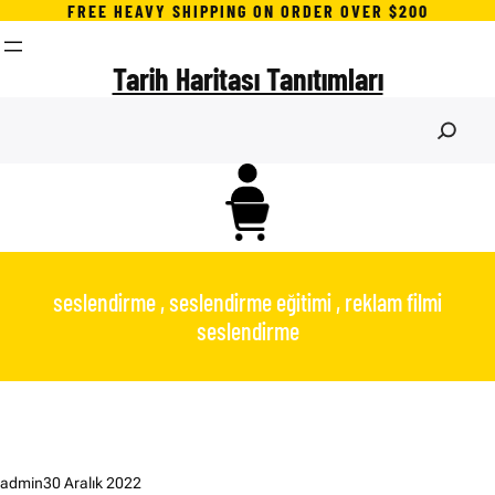
İçeriğe
FREE HEAVY SHIPPING ON ORDER OVER $200
geç
Tarih Haritası Tanıtımları
S
e
a
r
c
h
seslendirme , seslendirme eğitimi , reklam filmi
seslendirme
admin
30 Aralık 2022