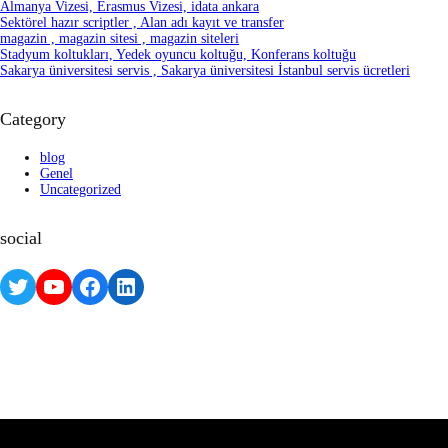
Almanya Vizesi, Erasmus Vizesi, idata ankara
Sektörel hazır scriptler , Alan adı kayıt ve transfer
magazin , magazin sitesi , magazin siteleri
Stadyum koltukları, Yedek oyuncu koltuğu, Konferans koltuğu
Sakarya üniversitesi servis , Sakarya üniversitesi İstanbul servis ücretleri
Category
blog
Genel
Uncategorized
social
Twitter
YouTube
Facebook
LinkedIn