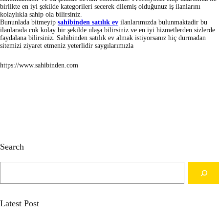
birlikte en iyi şekilde kategorileri secerek dilemiş olduğunuz iş ilanlarını
kolaylıkla sahip ola bilirsiniz.
Bununlada bitmeyip
sahibinden satılık ev
ilanlarımızda bulunmaktadir bu
ilanlarada cok kolay bir şekilde ulaşa bilirsiniz ve en iyi hizmetlerden sizlerde
faydalana bilirsiniz. Sahibinden satılık ev almak istiyorsanız hiç durmadan
sitemizi ziyaret etmeniz yeterlidir saygılarımızla
https://www.sahibinden.com
Search
S
e
a
r
c
Latest Post
h