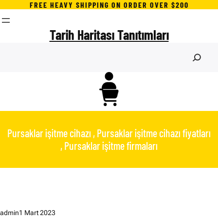
İçeriğe
FREE HEAVY SHIPPING ON ORDER OVER $200
geç
Tarih Haritası Tanıtımları
S
e
a
r
c
h
Pursaklar işitme cihazı , Pursaklar işitme cihazı fiyatları
, Pursaklar işitme firmaları
admin
1 Mart 2023