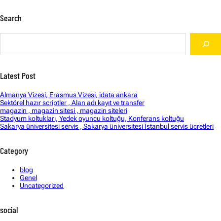
Search
S
e
a
r
c
Latest Post
h
Almanya Vizesi, Erasmus Vizesi, idata ankara
Sektörel hazır scriptler , Alan adı kayıt ve transfer
magazin , magazin sitesi , magazin siteleri
Stadyum koltukları, Yedek oyuncu koltuğu, Konferans koltuğu
Sakarya üniversitesi servis , Sakarya üniversitesi İstanbul servis ücretleri
Category
blog
Genel
Uncategorized
social