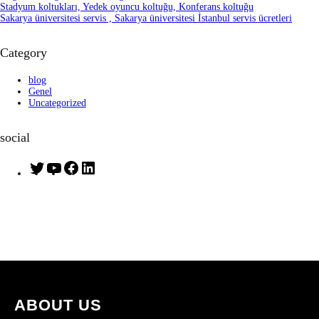
Stadyum koltukları, Yedek oyuncu koltuğu, Konferans koltuğu
Sakarya üniversitesi servis , Sakarya üniversitesi İstanbul servis ücretleri
Category
blog
Genel
Uncategorized
social
T
Y
F
L
w
o
a
i
i
u
c
n
t
T
e
k
t
u
b
e
e
b
o
d
r
e
o
I
k
n
ABOUT US