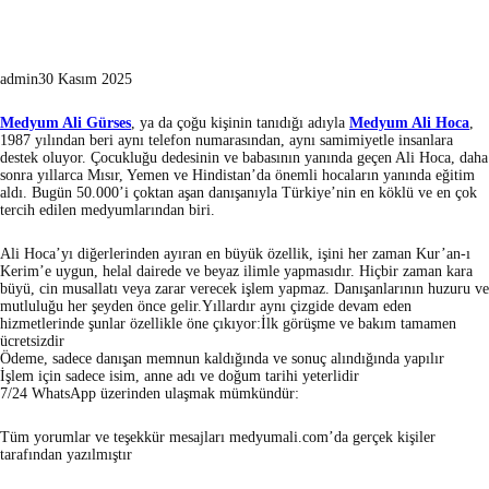
admin
30 Kasım 2025
Medyum Ali Gürses
, ya da çoğu kişinin tanıdığı adıyla
Medyum Ali Hoca
,
1987 yılından beri aynı telefon numarasından, aynı samimiyetle insanlara
destek oluyor. Çocukluğu dedesinin ve babasının yanında geçen Ali Hoca, daha
sonra yıllarca Mısır, Yemen ve Hindistan’da önemli hocaların yanında eğitim
aldı. Bugün 50.000’i çoktan aşan danışanıyla Türkiye’nin en köklü ve en çok
tercih edilen medyumlarından biri.
Ali Hoca’yı diğerlerinden ayıran en büyük özellik, işini her zaman Kur’an-ı
Kerim’e uygun, helal dairede ve beyaz ilimle yapmasıdır. Hiçbir zaman kara
büyü, cin musallatı veya zarar verecek işlem yapmaz. Danışanlarının huzuru ve
mutluluğu her şeyden önce gelir.Yıllardır aynı çizgide devam eden
hizmetlerinde şunlar özellikle öne çıkıyor:İlk görüşme ve bakım tamamen
ücretsizdir
Ödeme, sadece danışan memnun kaldığında ve sonuç alındığında yapılır
İşlem için sadece isim, anne adı ve doğum tarihi yeterlidir
7/24 WhatsApp üzerinden ulaşmak mümkündür:
Tüm yorumlar ve teşekkür mesajları medyumali.com’da gerçek kişiler
tarafından yazılmıştır