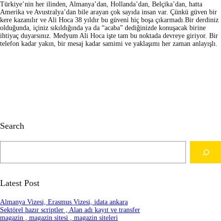
Türkiye’nin her ilinden, Almanya’dan, Hollanda’dan, Belçika’dan, hatta
Amerika ve Avustralya’dan bile arayan çok sayıda insan var. Çünkü güven bir
kere kazanılır ve Ali Hoca 38 yıldır bu güveni hiç boşa çıkarmadı.Bir derdiniz
olduğunda, içiniz sıkıldığında ya da “acaba” dediğinizde konuşacak birine
ihtiyaç duyarsınız. Medyum Ali Hoca işte tam bu noktada devreye giriyor. Bir
telefon kadar yakın, bir mesaj kadar samimi ve yaklaşımı her zaman anlayışlı.
Search
S
e
a
r
c
Latest Post
h
Almanya Vizesi, Erasmus Vizesi, idata ankara
Sektörel hazır scriptler , Alan adı kayıt ve transfer
magazin , magazin sitesi , magazin siteleri