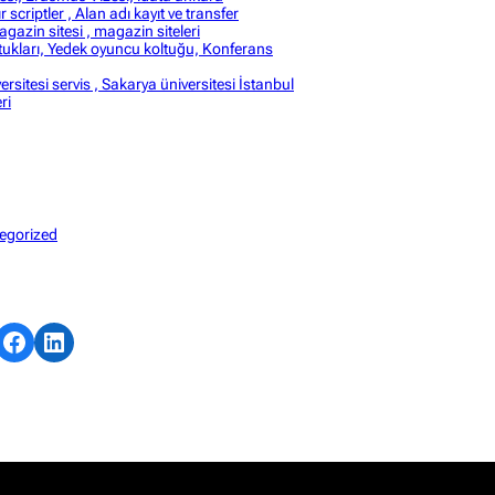
r scriptler , Alan adı kayıt ve transfer
gazin sitesi , magazin siteleri
ukları, Yedek oyuncu koltuğu, Konferans
rsitesi servis , Sakarya üniversitesi İstanbul
ri
egorized
Facebook
LinkedIn