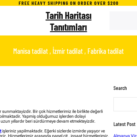
FREE HEAVY SHIPPING ON ORDER OVER $200
Tarih Haritası
S
e
Tanıtımları
a
r
c
h
Manisa tadilat , İzmir tadilat , Fabrika tadilat
Search
S
e
a
 sunmaktayizdir. Bir çok hizmetlerimiz ile birlikte değerli
r
le yapılmaktadir. Yapmiş olduğumuz işlerden dolayi
c
i uzun yıllardır beri sürdürmeye devam etmekteyizdir.
Latest Post
h
t
işleriniz yapilmaktadir. Eğerki sizlerde izmirde yaşıyor ve
Almanya Vize
teriz. Hizmetlerimiz arasında panel çit , inşaat hizmetlerimiz,