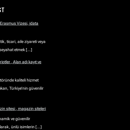
ST
 Erasmus Vizesi, idata
k, ticari, aile ziyareti veya
 seyahat etmek […]
iptler , Alan adı kayıt ve
öründe kaliteli hizmet
ıkan, Türkiye’nin güvenilir
n sitesi , magazin siteleri
namik ve güvenilir
larak, ünlü isimlerin […]