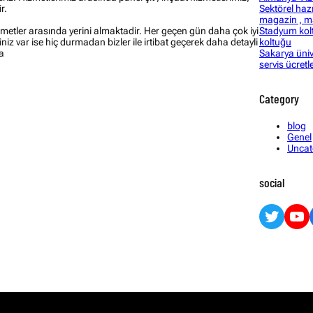
Sektörel hazı
r.
magazin , ma
Stadyum kolt
zmetler arasında yerini almaktadir. Her geçen gün daha çok iyi
koltuğu
iniz var ise hiç durmadan bizler ile irtibat geçerek daha detayli
Sakarya ünive
la
servis ücretle
Category
blog
Genel
Uncat
social
Twitter
YouTube