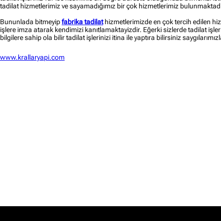
tadilat hizmetlerimiz ve sayamadığımız bir çok hizmetlerimiz bulunmaktadi
Bununlada bitmeyip
fabrika tadilat
hizmetlerimizde en çok tercih edilen hi
işlere imza atarak kendimizi kanıtlamaktayizdir. Eğerki sizlerde tadilat işler
bilgilere sahip ola bilir tadilat işlerinizi itina ile yaptıra bilirsiniz saygılarımız
www.krallaryapi.com