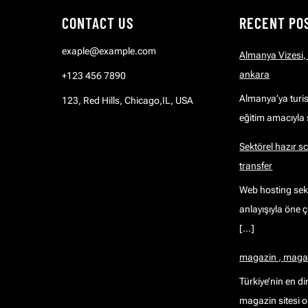
CONTACT US
RECENT PO
exaple@example.com
Almanya Vizesi,
ankara
+123 456 7890
Almanya’ya turisti
123, Red Hills, Chicago,IL, USA
eğitim amacıyla
Sektörel hazır scr
transfer
Web hosting sekt
anlayışıyla öne ç
[…]
magazin , magazi
Türkiye’nin en di
magazin sitesi o