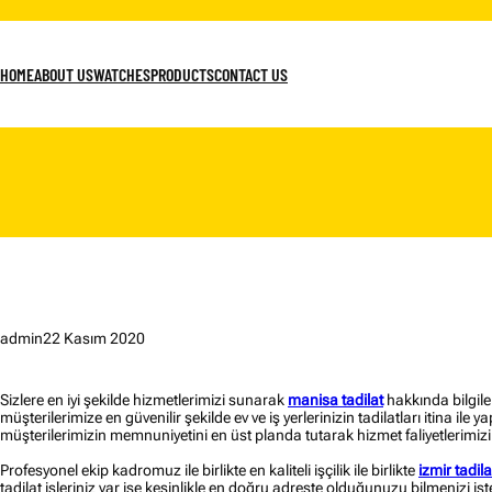
İçeriğe
geç
HOME
ABOUT US
WATCHES
PRODUCTS
CONTACT US
admin
22 Kasım 2020
Sizlere en iyi şekilde hizmetlerimizi sunarak
manisa tadilat
hakkında bilgiler
müşterilerimize en güvenilir şekilde ev ve iş yerlerinizin tadilatları itina i
müşterilerimizin memnuniyetini en üst planda tutarak hizmet faliyetlerimiz
Profesyonel ekip kadromuz ile birlikte en kaliteli işçilik ile birlikte
izmir tadila
tadilat işleriniz var ise kesinlikle en doğru adreste olduğunuzu bilmenizi is