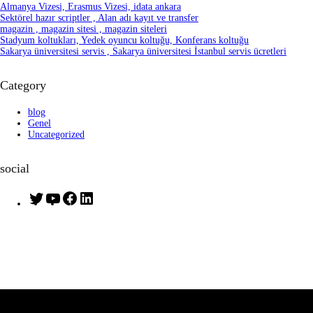
Almanya Vizesi, Erasmus Vizesi, idata ankara
Sektörel hazır scriptler , Alan adı kayıt ve transfer
magazin , magazin sitesi , magazin siteleri
Stadyum koltukları, Yedek oyuncu koltuğu, Konferans koltuğu
Sakarya üniversitesi servis , Sakarya üniversitesi İstanbul servis ücretleri
Category
blog
Genel
Uncategorized
social
T
Y
F
L
w
o
a
i
i
u
c
n
t
T
e
k
t
u
b
e
e
b
o
d
r
e
o
I
k
n