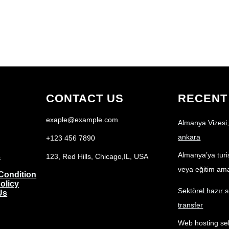
i
t
t
e
r
CONTACT US
RECENT
exaple@example.com
Almanya Vizesi,
ankara
+123 456 7890
Almanya’ya turist
s
123, Red Hills, Chicago,IL, USA
veya eğitim am
Condition
olicy
Sektörel hazır s
Us
transfer
Web hosting sek