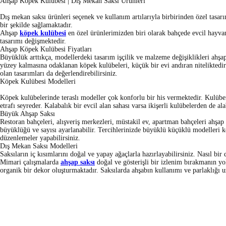
Ahşap Köpek Kulübesi | Dış Mekan Saksı Ürünleri
Dış mekan saksı ürünleri seçenek ve kullanım artılarıyla birbirinden özel tasa
bir şekilde sağlamaktadır.
Ahşap
köpek kulübesi
en özel ürünlerimizden biri olarak bahçede evcil hayv
tasarımı değişmektedir.
Ahşap Köpek Kulübesi Fiyatları
Büyüklük arttıkça, modellerdeki tasarım işçilik ve malzeme değişiklikleri ahşap 
yüzey kalmasına odaklanan köpek kulübeleri, küçük bir evi andıran niteliktedir
olan tasarımları da değerlendirebilirsiniz.
Köpek Kulübesi Modelleri
Köpek kulübelerinde teraslı modeller çok konforlu bir his vermektedir. Kulü
etrafı seyreder. Kalabalık bir evcil alan sahası varsa ikişerli kulübelerden de alab
Büyük Ahşap Saksı
Restoran bahçeleri, alışveriş merkezleri, müstakil ev, apartman bahçeleri ahşap 
büyüklüğü ve sayısı ayarlanabilir. Tercihlerinizde büyüklü küçüklü modelleri 
düzenlemeler yapabilirsiniz.
Dış Mekan Saksı Modelleri
Saksıların iç kısımlarını doğal ve yapay ağaçlarla hazırlayabilirsiniz. Nasıl bi
Mimari çalışmalarda
ahşap saksı
doğal ve gösterişli bir izlenim bırakmanın yol
organik bir dekor oluşturmaktadır. Saksılarda ahşabın kullanımı ve parlaklığı u