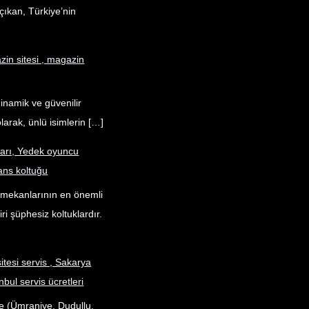
çıkan, Türkiye’nin
in sitesi , magazin
dinamik ve güvenilir
larak, ünlü isimlerin […]
ları, Yedek oyuncu
ans koltuğu
k mekanlarının en önemli
ri şüphesiz koltuklardır.
itesi servis , Sakarya
nbul servis ücretleri
e (Ümraniye, Dudullu,