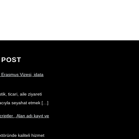
u
c
n
T
e
k
u
b
e
b
o
d
e
o
I
k
n
 POST
 Erasmus Vizesi, idata
ik, ticari, aile ziyareti
acıyla seyahat etmek […]
criptler , Alan adı kayıt ve
töründe kaliteli hizmet