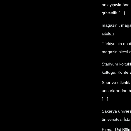
anlayışıyla öne 
güvenilir […]
magazin , magaz
siteleri
Türkiye’nin en 
magazin sitesi o
Stadyum koltuk
koltuğu, Konfer
Spor ve etkinli
unsurlarından bi
[…]
Sakarya ünivers
üniversitesi İsta
Firma, Üst Bölg