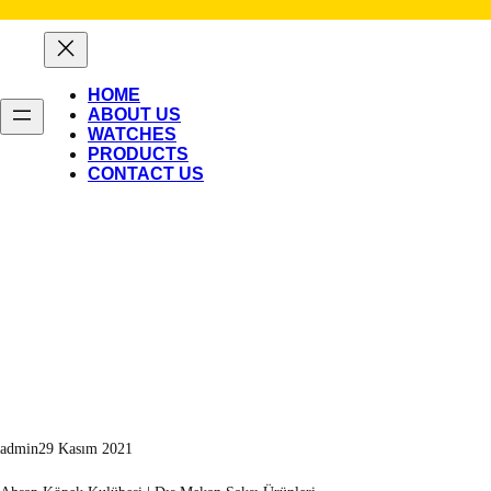
İçeriğe
geç
HOME
ABOUT US
WATCHES
PRODUCTS
CONTACT US
admin
29 Kasım 2021