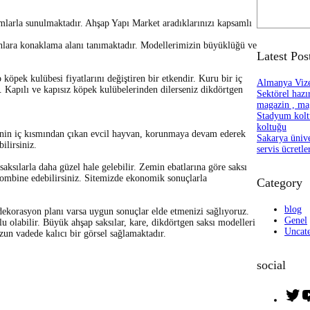
S
e
rımlarla sunulmaktadır. Ahşap Yapı Market aradıklarınızı kapsamlı
a
r
anlara konaklama alanı tanımaktadır. Modellerimizin büyüklüğü ve
c
Latest Pos
h
köpek kulübesi fiyatlarını değiştiren bir etkendir. Kuru bir iç
Almanya Vizes
. Kapılı ve kapısız köpek kulübelerinden dilerseniz dikdörtgen
Sektörel hazır
magazin , mag
Stadyum kolt
koltuğu
benin iç kısmından çıkan evcil hayvan, korunmaya devam ederek
Sakarya üniver
ilirsiniz.
servis ücretle
saksılarla daha güzel hale gelebilir. Zemin ebatlarına göre saksı
kombine edebilirsiniz. Sitemizde ekonomik sonuçlarla
Category
blog
r dekorasyon planı varsa uygun sonuçlar elde etmenizi sağlıyoruz.
Genel
u olabilir. Büyük ahşap saksılar, kare, dikdörtgen saksı modelleri
Uncat
zun vadede kalıcı bir görsel sağlamaktadır.
social
T
w