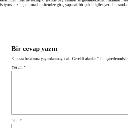
tarafından itina ile seçilip o şekilde paylaşimlar sergilenmektedir. Kadınlar ha
istiyorsanız hiç durmadan sitemize giriş yaparak bir çok bilgiler yer almasından 
Bir cevap yazın
E-posta hesabınız yayımlanmayacak.
Gerekli alanlar
*
ile işaretlenmişle
Yorum
*
İsim
*