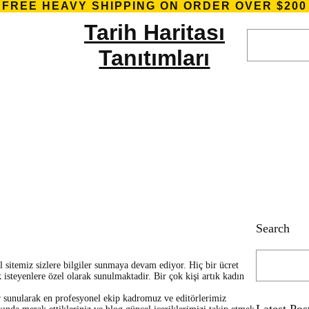
FREE HEAVY SHIPPING ON ORDER OVER $200
Tarih Haritası
S
e
Tanıtımları
a
r
c
h
ın blog Sayesinde Gerçek Bilgilerin Sahibi 
Search
S
 sitemiz sizlere bilgiler sunmaya devam ediyor. Hiç bir ücret
e
 isteyenlere özel olarak sunulmaktadir. Bir çok kişi artık kadın
a
r
ler sunularak en profesyonel ekip kadromuz ve editörlerimiz
c
Latest Pos