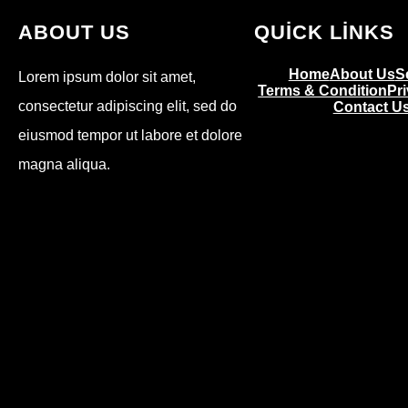
ABOUT US
QUICK LINKS
Home
About Us
S
Lorem ipsum dolor sit amet,
Terms & Condition
Pr
consectetur adipiscing elit, sed do
Contact U
eiusmod tempor ut labore et dolore
magna aliqua.