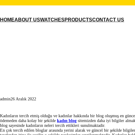
İçeriğe
geç
HOME
ABOUT US
WATCHES
PRODUCTS
CONTACT US
Kad
admin
26 Aralık 2022
Kadınların tercih etmiş olduğu ve kadınlar hakkında bir blog oluşmuş en güncel
ödemeden daha kolay bir şekilde
kadın blog
sitemizden daha iyi bilgiler almak
blog sayesinde kadınların neleri tercih ettikleri sunulmaktadir.
En çok tercih edilen bloglar arasında yerini alarak ve güncel bir şekilde bilgi