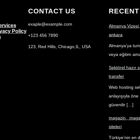
CONTACT US
RECENT
exaple@example.com
ervices
Almanya Vizesi,
ivacy Policy
ankara
+123 456 7890
s
Almanya’ya turist
123, Red Hills, Chicago,IL, USA
veya eğitim am
Sektörel hazır s
transfer
Web hosting sek
anlayışıyla öne 
güvenilir […]
magazin , magaz
siteleri
Türkiye’nin en 