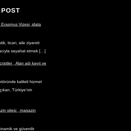
 POST
 Erasmus Vizesi, idata
ik, ticari, aile ziyareti
acıyla seyahat etmek […]
criptler , Alan adı kayıt ve
töründe kaliteli hizmet
çıkan, Türkiye’nin
in sitesi , magazin
dinamik ve güvenilir