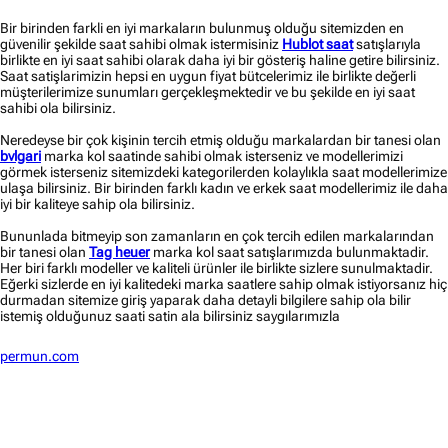
Bir birinden farkli en iyi markaların bulunmuş olduğu sitemizden en
güvenilir şekilde saat sahibi olmak istermisiniz
Hublot saat
satışlarıyla
birlikte en iyi saat sahibi olarak daha iyi bir gösteriş haline getire bilirsiniz.
Saat satişlarimizin hepsi en uygun fiyat bütcelerimiz ile birlikte değerli
müşterilerimize sunumları gerçekleşmektedir ve bu şekilde en iyi saat
sahibi ola bilirsiniz.
Neredeyse bir çok kişinin tercih etmiş olduğu markalardan bir tanesi olan
bvlgari
marka kol saatinde sahibi olmak isterseniz ve modellerimizi
görmek isterseniz sitemizdeki kategorilerden kolaylıkla saat modellerimize
ulaşa bilirsiniz. Bir birinden farklı kadın ve erkek saat modellerimiz ile daha
iyi bir kaliteye sahip ola bilirsiniz.
Bununlada bitmeyip son zamanların en çok tercih edilen markalarından
bir tanesi olan
Tag heuer
marka kol saat satışlarımızda bulunmaktadir.
Her biri farklı modeller ve kaliteli ürünler ile birlikte sizlere sunulmaktadir.
Eğerki sizlerde en iyi kalitedeki marka saatlere sahip olmak istiyorsanız hiç
durmadan sitemize giriş yaparak daha detayli bilgilere sahip ola bilir
istemiş olduğunuz saati satin ala bilirsiniz saygılarımızla
permun.com