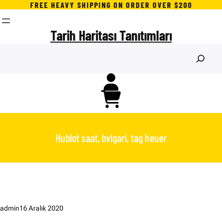
İçeriğe
FREE HEAVY SHIPPING ON ORDER OVER $200
geç
Tarih Haritası Tanıtımları
S
e
a
r
c
h
Hublot saat, bvlgari, tag heuer
admin
16 Aralık 2020