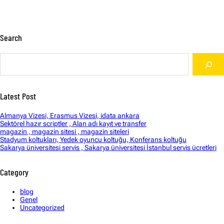
Search
S
e
a
r
c
Latest Post
h
Almanya Vizesi, Erasmus Vizesi, idata ankara
Sektörel hazır scriptler , Alan adı kayıt ve transfer
magazin , magazin sitesi , magazin siteleri
Stadyum koltukları, Yedek oyuncu koltuğu, Konferans koltuğu
Sakarya üniversitesi servis , Sakarya üniversitesi İstanbul servis ücretleri
Category
blog
Genel
Uncategorized