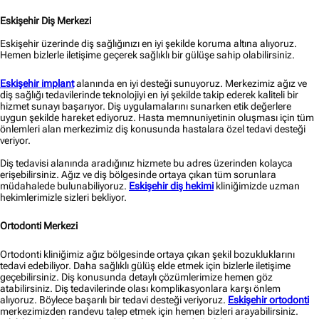
Eskişehir Diş Merkezi
Eskişehir üzerinde diş sağlığınızı en iyi şekilde koruma altına alıyoruz.
Hemen bizlerle iletişime geçerek sağlıklı bir gülüşe sahip olabilirsiniz.
Eskişehir implant
alanında en iyi desteği sunuyoruz. Merkezimiz ağız ve
diş sağlığı tedavilerinde teknolojiyi en iyi şekilde takip ederek kaliteli bir
hizmet sunayı başarıyor. Diş uygulamalarını sunarken etik değerlere
uygun şekilde hareket ediyoruz. Hasta memnuniyetinin oluşması için tüm
önlemleri alan merkezimiz diş konusunda hastalara özel tedavi desteği
veriyor.
Diş tedavisi alanında aradığınız hizmete bu adres üzerinden kolayca
erişebilirsiniz. Ağız ve diş bölgesinde ortaya çıkan tüm sorunlara
müdahalede bulunabiliyoruz.
Eskişehir diş hekimi
kliniğimizde uzman
hekimlerimizle sizleri bekliyor.
Ortodonti Merkezi
Ortodonti kliniğimiz ağız bölgesinde ortaya çıkan şekil bozukluklarını
tedavi edebiliyor. Daha sağlıklı gülüş elde etmek için bizlerle iletişime
geçebilirsiniz. Diş konusunda detaylı çözümlerimize hemen göz
atabilirsiniz. Diş tedavilerinde olası komplikasyonlara karşı önlem
alıyoruz. Böylece başarılı bir tedavi desteği veriyoruz.
Eskişehir ortodonti
merkezimizden randevu talep etmek için hemen bizleri arayabilirsiniz.