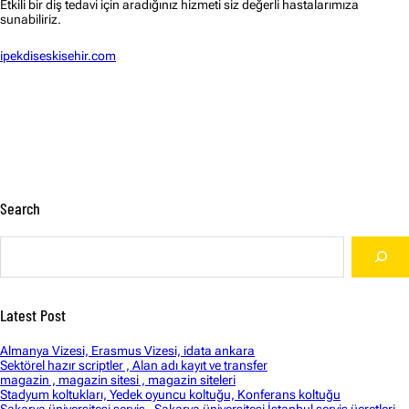
Etkili bir diş tedavi için aradığınız hizmeti siz değerli hastalarımıza
sunabiliriz.
ipekdiseskisehir.com
Search
S
e
a
r
c
Latest Post
h
Almanya Vizesi, Erasmus Vizesi, idata ankara
Sektörel hazır scriptler , Alan adı kayıt ve transfer
magazin , magazin sitesi , magazin siteleri
Stadyum koltukları, Yedek oyuncu koltuğu, Konferans koltuğu
Sakarya üniversitesi servis , Sakarya üniversitesi İstanbul servis ücretleri