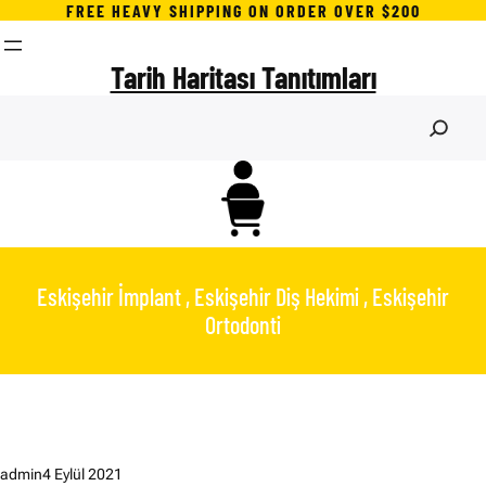
İçeriğe
FREE HEAVY SHIPPING ON ORDER OVER $200
geç
Tarih Haritası Tanıtımları
S
e
a
r
c
h
Eskişehir İmplant , Eskişehir Diş Hekimi , Eskişehir
Ortodonti
admin
4 Eylül 2021