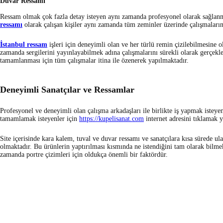
Duvar Ressamı
Ressam olmak çok fazla detay isteyen aynı zamanda profesyonel olarak sağlanm
ressamı
olarak çalışan kişiler aynı zamanda tüm zeminler üzerinde çalışmaların
İstanbul ressam
işleri için deneyimli olan ve her türlü remin çizilebilmesine o
zamanda sergilerini yayınlayabilmek adına çalışmalarını sürekli olarak gerçekl
tamamlanması için tüm çalışmalar itina ile özenerek yapılmaktadır.
Deneyimli Sanatçılar ve Ressamlar
Profesyonel ve deneyimli olan çalışma arkadaşları ile birlikte iş yapmak istey
tamamlamak isteyenler için
https://kupelisanat.com
internet adresini tıklamak ye
Site içerisinde kara kalem, tuval ve duvar ressamı ve sanatçılara kısa sürede 
olmaktadır. Bu ürünlerin yaptırılması kısmında ne istendiğini tam olarak bilm
zamanda portre çizimleri için oldukça önemli bir faktördür.