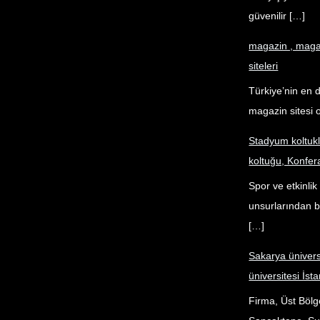
güvenilir […]
magazin , magaz
siteleri
Türkiye’nin en 
magazin sitesi o
Stadyum koltuk
koltuğu, Konfer
Spor ve etkinli
unsurlarından bi
[…]
Sakarya ünivers
üniversitesi İsta
Firma, Üst Bölg