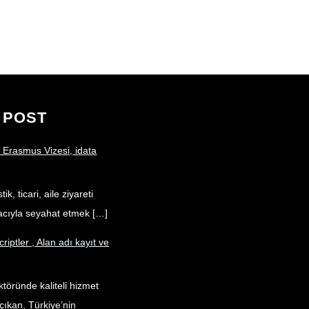
u
c
n
T
e
k
u
b
e
b
o
d
e
o
I
k
n
 POST
 Erasmus Vizesi, idata
ik, ticari, aile ziyareti
acıyla seyahat etmek […]
criptler , Alan adı kayıt ve
töründe kaliteli hizmet
çıkan, Türkiye’nin