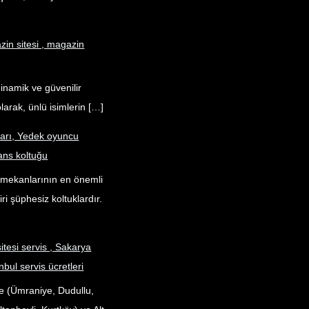
in sitesi , magazin
dinamik ve güvenilir
larak, ünlü isimlerin […]
ları, Yedek oyuncu
ans koltuğu
k mekanlarının en önemli
ri şüphesiz koltuklardır.
itesi servis , Sakarya
nbul servis ücretleri
e (Ümraniye, Dudullu,