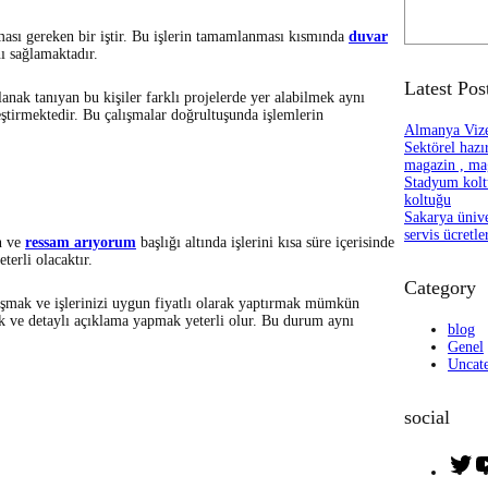
S
e
ası gereken bir iştir. Bu işlerin tamamlanması kısmında
duvar
a
ı sağlamaktadır.
r
c
Latest Pos
h
lanak tanıyan bu kişiler farklı projelerde yer alabilmek aynı
eştirmektedir. Bu çalışmalar doğrultuşunda işlemlerin
Almanya Vizes
Sektörel hazır
magazin , mag
Stadyum kolt
koltuğu
Sakarya üniver
servis ücretle
en ve
ressam arıyorum
başlığı altında işlerini kısa süre içerisinde
terli olacaktır.
Category
ulaşmak ve işlerinizi uygun fiyatlı olarak yaptırmak mümkün
ek ve detaylı açıklama yapmak yeterli olur. Bu durum aynı
blog
Genel
Uncat
social
T
w