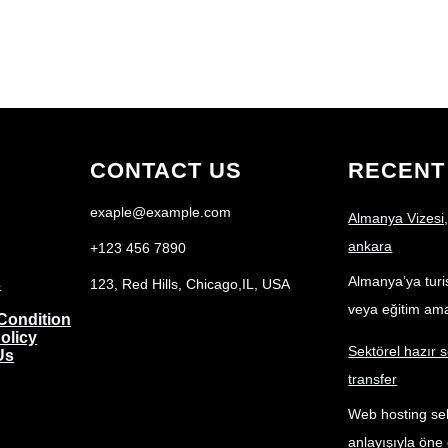
i
t
t
e
r
CONTACT US
RECENT
exaple@example.com
Almanya Vizesi,
ankara
+123 456 7890
Almanya’ya turist
s
123, Red Hills, Chicago,IL, USA
veya eğitim am
Condition
olicy
Sektörel hazır s
Us
transfer
Web hosting sek
anlayışıyla öne 