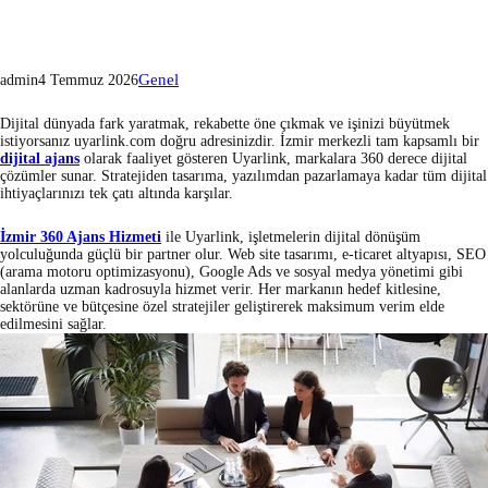
Genel
admin
4 Temmuz 2026
Dijital dünyada fark yaratmak, rekabette öne çıkmak ve işinizi büyütmek
istiyorsanız uyarlink.com doğru adresinizdir. İzmir merkezli tam kapsamlı bir
dijital ajans
olarak faaliyet gösteren Uyarlink, markalara 360 derece dijital
çözümler sunar. Stratejiden tasarıma, yazılımdan pazarlamaya kadar tüm dijital
ihtiyaçlarınızı tek çatı altında karşılar.
İzmir 360 Ajans Hizmeti
ile Uyarlink, işletmelerin dijital dönüşüm
yolculuğunda güçlü bir partner olur. Web site tasarımı, e-ticaret altyapısı, SEO
(arama motoru optimizasyonu), Google Ads ve sosyal medya yönetimi gibi
alanlarda uzman kadrosuyla hizmet verir. Her markanın hedef kitlesine,
sektörüne ve bütçesine özel stratejiler geliştirerek maksimum verim elde
edilmesini sağlar.