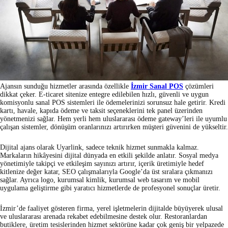
Ajansın sunduğu hizmetler arasında özellikle
İzmir Sanal POS
çözümleri
dikkat çeker. E-ticaret sitenize entegre edilebilen hızlı, güvenli ve uygun
komisyonlu sanal POS sistemleri ile ödemelerinizi sorunsuz hale getirir. Kredi
kartı, havale, kapıda ödeme ve taksit seçeneklerini tek panel üzerinden
yönetmenizi sağlar. Hem yerli hem uluslararası ödeme gateway’leri ile uyumlu
çalışan sistemler, dönüşüm oranlarınızı artırırken müşteri güvenini de yükseltir.
Dijital ajans olarak Uyarlink, sadece teknik hizmet sunmakla kalmaz.
Markaların hikâyesini dijital dünyada en etkili şekilde anlatır. Sosyal medya
yönetimiyle takipçi ve etkileşim sayınızı artırır, içerik üretimiyle hedef
kitlenize değer katar, SEO çalışmalarıyla Google’da üst sıralara çıkmanızı
sağlar. Ayrıca logo, kurumsal kimlik, kurumsal web tasarım ve mobil
uygulama geliştirme gibi yaratıcı hizmetlerde de profesyonel sonuçlar üretir.
İzmir’de faaliyet gösteren firma, yerel işletmelerin dijitalde büyüyerek ulusal
ve uluslararası arenada rekabet edebilmesine destek olur. Restoranlardan
butiklere, üretim tesislerinden hizmet sektörüne kadar çok geniş bir yelpazede