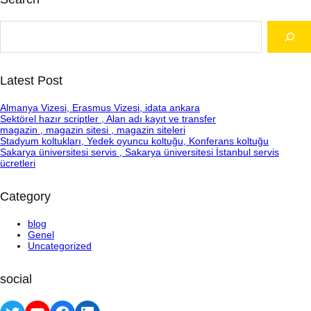
S
e
a
r
c
Latest Post
h
Almanya Vizesi, Erasmus Vizesi, idata ankara
Sektörel hazır scriptler , Alan adı kayıt ve transfer
magazin , magazin sitesi , magazin siteleri
Stadyum koltukları, Yedek oyuncu koltuğu, Konferans koltuğu
Sakarya üniversitesi servis , Sakarya üniversitesi İstanbul servis
ücretleri
Category
blog
Genel
Uncategorized
social