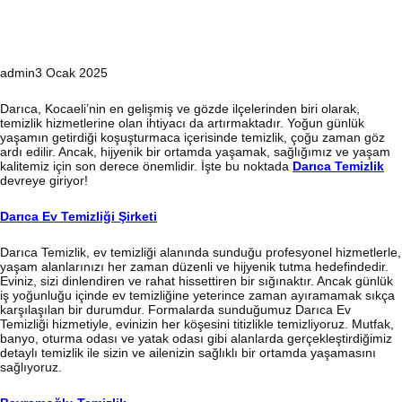
admin
3 Ocak 2025
Darıca, Kocaeli’nin en gelişmiş ve gözde ilçelerinden biri olarak,
temizlik hizmetlerine olan ihtiyacı da artırmaktadır. Yoğun günlük
yaşamın getirdiği koşuşturmaca içerisinde temizlik, çoğu zaman göz
ardı edilir. Ancak, hijyenik bir ortamda yaşamak, sağlığımız ve yaşam
kalitemiz için son derece önemlidir. İşte bu noktada
Darıca Temizlik
devreye giriyor!
Darıca Ev Temizliği Şirketi
Darıca Temizlik, ev temizliği alanında sunduğu profesyonel hizmetlerle,
yaşam alanlarınızı her zaman düzenli ve hijyenik tutma hedefindedir.
Eviniz, sizi dinlendiren ve rahat hissettiren bir sığınaktır. Ancak günlük
iş yoğunluğu içinde ev temizliğine yeterince zaman ayıramamak sıkça
karşılaşılan bir durumdur. Formalarda sunduğumuz Darıca Ev
Temizliği hizmetiyle, evinizin her köşesini titizlikle temizliyoruz. Mutfak,
banyo, oturma odası ve yatak odası gibi alanlarda gerçekleştirdiğimiz
detaylı temizlik ile sizin ve ailenizin sağlıklı bir ortamda yaşamasını
sağlıyoruz.