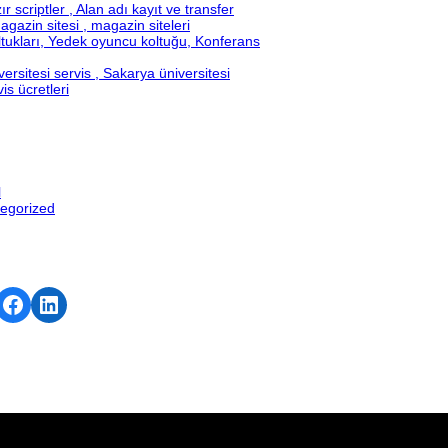
r scriptler , Alan adı kayıt ve transfer
gazin sitesi , magazin siteleri
tukları, Yedek oyuncu koltuğu, Konferans
ersitesi servis , Sakarya üniversitesi
is ücretleri
l
egorized
Facebook
LinkedIn