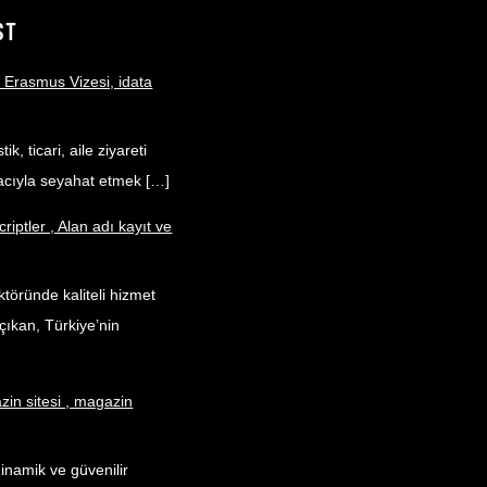
ST
 Erasmus Vizesi, idata
ik, ticari, aile ziyareti
acıyla seyahat etmek […]
criptler , Alan adı kayıt ve
töründe kaliteli hizmet
çıkan, Türkiye’nin
in sitesi , magazin
dinamik ve güvenilir