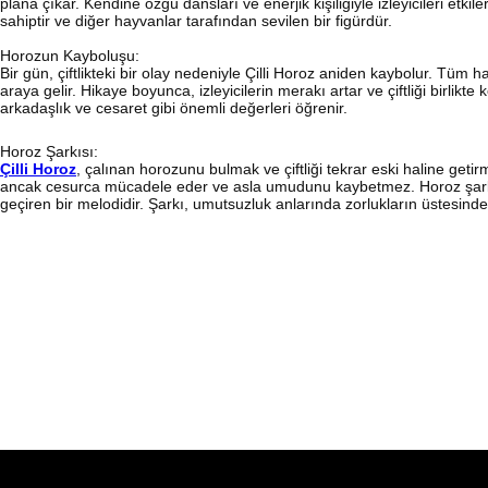
plana çıkar. Kendine özgü dansları ve enerjik kişiliğiyle izleyicileri etkiler
sahiptir ve diğer hayvanlar tarafından sevilen bir figürdür.
Horozun Kayboluşu:
Bir gün, çiftlikteki bir olay nedeniyle Çilli Horoz aniden kaybolur. Tüm 
araya gelir. Hikaye boyunca, izleyicilerin merakı artar ve çiftliği birlikt
arkadaşlık ve cesaret gibi önemli değerleri öğrenir.
Horoz Şarkısı:
Çilli Horoz
, çalınan horozunu bulmak ve çiftliği tekrar eski haline geti
ancak cesurca mücadele eder ve asla umudunu kaybetmez. Horoz şarkıs
geçiren bir melodidir. Şarkı, umutsuzluk anlarında zorlukların üstesind