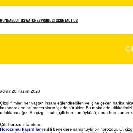
İçeriğe
geç
HOME
ABOUT US
WATCHES
PRODUCTS
CONTACT US
Çi
admin
20 Kasım 2023
Çizgi filmler, her yaştan insanı eğlendirebilen ve içine çeken harika hikaye
kazanarak onları maceraların içinde sürükler. Bu makalede, dikkatimizi ç
odaklanacağız. Bu çizgi filmde, çilli horozun öyküsü, onun horozunun k
Çilli Horozun Tanıtımı:
Horozumu kaçırdılar
renkli beneklere sahip tüylü bir horozdur. O, çizg