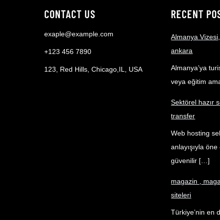
CONTACT US
RECENT PO
exaple@example.com
Almanya Vizesi,
ankara
+123 456 7890
Almanya’ya turist
123, Red Hills, Chicago,IL, USA
veya eğitim am
Sektörel hazır s
transfer
Web hosting sek
anlayışıyla öne 
güvenilir […]
magazin , magaz
siteleri
Türkiye’nin en 