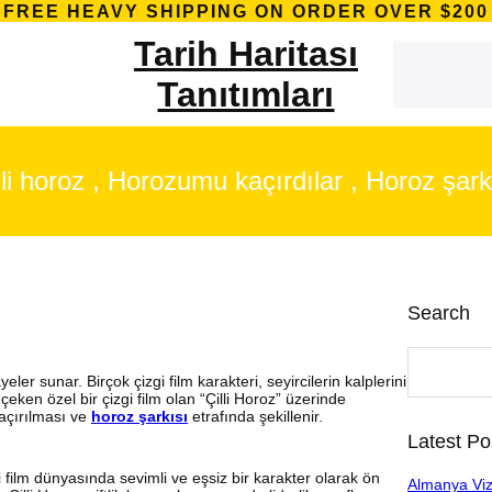
FREE HEAVY SHIPPING ON ORDER OVER $200
Tarih Haritası
S
e
Tanıtımları
a
r
c
h
lli horoz , Horozumu kaçırdılar , Horoz şark
Search
S
e
ler sunar. Birçok çizgi film karakteri, seyircilerin kalplerini
a
eken özel bir çizgi film olan “Çilli Horoz” üzerinde
r
açırılması ve
horoz şarkısı
etrafında şekillenir.
c
Latest Po
h
i film dünyasında sevimli ve eşsiz bir karakter olarak ön
Almanya Viz