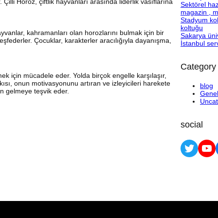
. Çilli Horoz, çiftlik hayvanları arasında liderlik vasıflarına
Sektörel hazı
magazin , ma
Stadyum kol
koltuğu
hayvanlar, kahramanları olan horozlarını bulmak için bir
Sakarya üniv
e keşfederler. Çocuklar, karakterler aracılığıyla dayanışma,
İstanbul serv
Category
rmek için mücadele eder. Yolda birçok engelle karşılaşır,
ı, onun motivasyonunu artıran ve izleyicileri harekete
blog
en gelmeye teşvik eder.
Gene
Uncat
social
Twitter
YouTube