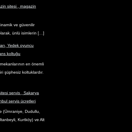
in sitesi , magazin
dinamik ve güvenilir
larak, ünlü isimlerin […]
ları, Yedek oyuncu
ans koltuğu
k mekanlarının en önemli
ri şüphesiz koltuklardır.
itesi servis , Sakarya
nbul servis ücretleri
e (Ümraniye, Dudullu,
tanbeyli, Kurtköy) ve Alt