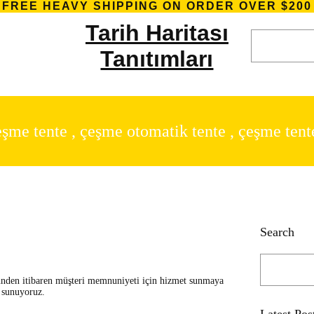
FREE HEAVY SHIPPING ON ORDER OVER $200
Tarih Haritası
S
e
Tanıtımları
a
r
c
h
şme tente , çeşme otomatik tente , çeşme tent
Search
S
e
günden itibaren müşteri memnuniyeti için hizmet sunmaya
a
i sunuyoruz.
r
c
Latest Pos