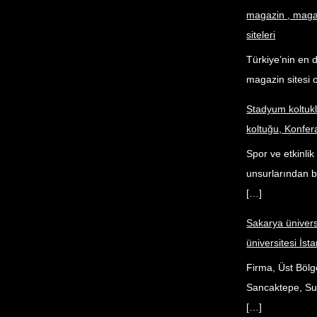
magazin , magaz
siteleri
Türkiye’nin en 
magazin sitesi o
Stadyum koltuk
koltuğu, Konfer
Spor ve etkinli
unsurlarından bi
[…]
Sakarya ünivers
üniversitesi İsta
Firma, Üst Bölg
Sancaktepe, Sul
[…]