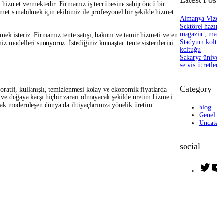
h
 hizmet vermektedir. Firmamız iş tecrübesine sahip öncü bir
zmet sunabilmek için ekibimiz ile profesyonel bir şekilde hizmet
Almanya Vizes
Sektörel hazır
magazin , mag
tmek isteriz. Firmamız tente satışı, bakımı ve tamir hizmeti veren
Stadyum kolt
miz modelleri sunuyoruz. İstediğiniz kumaştan tente sistemlerini
koltuğu
Sakarya üniver
servis ücretle
Category
ratif, kullanışlı, temizlenmesi kolay ve ekonomik fiyatlarda
ve doğaya karşı hiçbir zararı olmayacak şekilde üretim hizmeti
arak modernleşen dünya da ihtiyaçlarınıza yönelik üretim
blog
Genel
Uncat
social
T
w
i
t
t
e
r