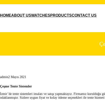
İçeriğe
geç
HOME
ABOUT US
WATCHES
PRODUCTS
CONTACT US
Çe
admin
2 Mayıs 2021
Çeşme Tente Sistemler
İzmir’de tente sistemleri imalatı ve satışı yapmaktayız. Firmamız kurulduğu 
odaklanmıştır. Sizlere uygun fiyat ve kolay ödeme seçenekleri ile tente hizmet