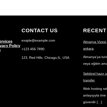
CONTACT US
RECENT
exaple@example.com
ervices
Almanya Vizesi,
ivacy Policy
ankara
+123 456 7890
s
Almanya’ya turist
123, Red Hills, Chicago,IL, USA
veya eğitim am
Sektörel hazır s
transfer
Web hosting sek
anlayışıyla öne 
güvenilir […]