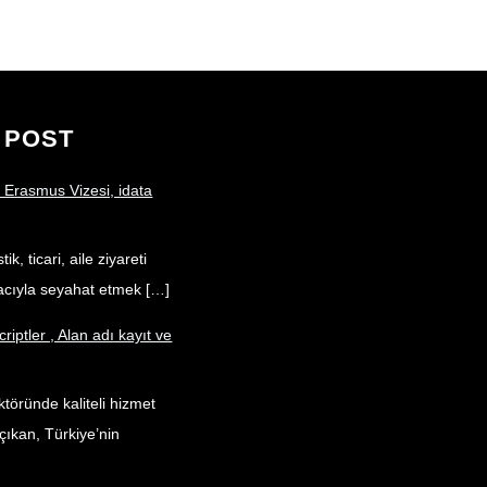
k
n
 POST
 Erasmus Vizesi, idata
ik, ticari, aile ziyareti
acıyla seyahat etmek […]
criptler , Alan adı kayıt ve
töründe kaliteli hizmet
çıkan, Türkiye’nin