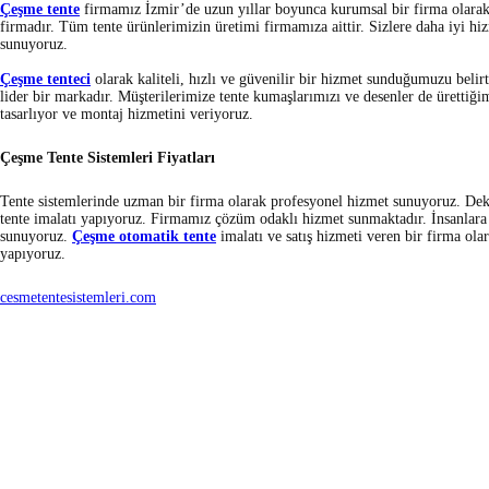
Çeşme tente
firmamız İzmir’de uzun yıllar boyunca kurumsal bir firma olarak
firmadır. Tüm tente ürünlerimizin üretimi firmamıza aittir. Sizlere daha iyi hi
sunuyoruz.
Çeşme tenteci
olarak kaliteli, hızlı ve güvenilir bir hizmet sunduğumuzu belir
lider bir markadır. Müşterilerimize tente kumaşlarımızı ve desenler de ürettiği
tasarlıyor ve montaj hizmetini veriyoruz.
Çeşme Tente Sistemleri Fiyatları
Tente sistemlerinde uzman bir firma olarak profesyonel hizmet sunuyoruz. Deko
tente imalatı yapıyoruz. Firmamız çözüm odaklı hizmet sunmaktadır. İnsanlara 
sunuyoruz.
Çeşme otomatik tente
imalatı ve satış hizmeti veren bir firma ol
yapıyoruz.
cesmetentesistemleri.com