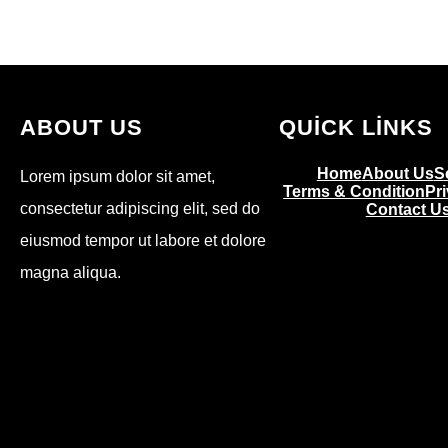
ABOUT US
QUICK LINKS
Home
About Us
S
Lorem ipsum dolor sit amet,
Terms & Condition
Pr
consectetur adipiscing elit, sed do
Contact U
eiusmod tempor ut labore et dolore
magna aliqua.