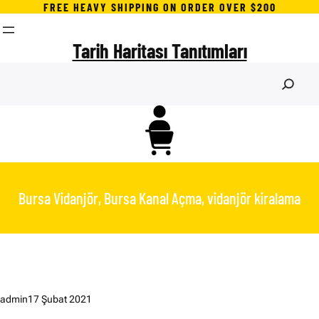
İçeriğe
FREE HEAVY SHIPPING ON ORDER OVER $200
geç
Tarih Haritası Tanıtımları
S
e
a
r
c
h
Bursa Vidanjör, Bursa Kanal Açma, vidanjör kiralama
admin
17 Şubat 2021