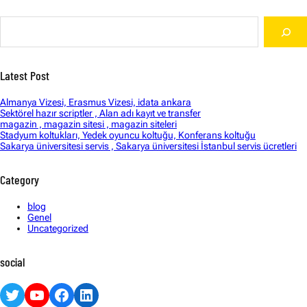
S
e
a
r
c
Latest Post
h
Almanya Vizesi, Erasmus Vizesi, idata ankara
Sektörel hazır scriptler , Alan adı kayıt ve transfer
magazin , magazin sitesi , magazin siteleri
Stadyum koltukları, Yedek oyuncu koltuğu, Konferans koltuğu
Sakarya üniversitesi servis , Sakarya üniversitesi İstanbul servis ücretleri
Category
blog
Genel
Uncategorized
social
Twitter
YouTube
Facebook
LinkedIn