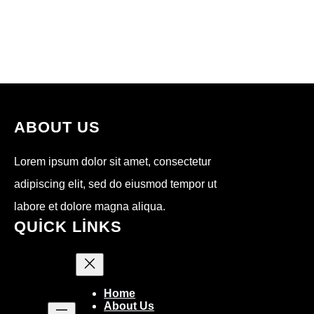
i
u
c
n
t
T
e
k
t
u
b
e
e
b
o
d
r
e
o
I
k
n
ABOUT US
Lorem ipsum dolor sit amet, consectetur
adipiscing elit, sed do eiusmod tempor ut
labore et dolore magna aliqua.
QUICK LINKS
Home
About Us