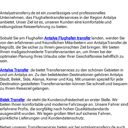
Antalyatransferry.de ist ein zuverlässiges und professionelles
Unternehmen, das Flughafentransferservices in der Region Antalya
anbietet. Unser Ziel ist es, unseren Kunden eine komfortable und
reibungslose Reiseerfahrung zu bieten.
Sobald Sie am Flughafen
Antalya Flughafen transfer
landen, werden Sie
von den erfahrenen und freundlichen Mitarbeitern von AntalyaTransfer.de
begrüßt, die Sie sicher zu Ihrem gewünschten Ziel bringen. Wir bieten
Ihnen maßgeschneiderte Transfervarianten an, um Ihnen bei der
optimalen Planung Ihres Urlaubs oder Ihrer Geschäftsreise behilflich zu
sein.
Antalya Transfer
.de bietet Transferservices zu den schönen Gebieten in
und um Antalya an. Zu den beliebtesten Destinationen gehören Antalya
Stadt, Belek, Side, Alanya, Kemer und Kaş. Mit unseren speziell für jede
Destination gestalteten Transfervarianten können Sie schnell und bequem
zu Ihrem Reiseziel gelangen.
Belek Transfer
.de steht die Kundenzufriedenheit an erster Stelle. Wir
bieten Ihnen komfortable und moderne Fahrzeuge an. Unsere Fahrer sind
erfahrene Profis, die sorgfältig nach hohen Qualitätsstandards
ausgewählt wurden. Wir legen großen Wert auf sicheres Fahren,
pünktliche Lieferungen und Kundendatenschutz.
Neben unseren Transferservices bieten wir bei antalyatransferry.de auch