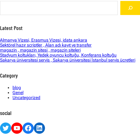
S
e
a
r
c
Latest Post
h
Almanya Vizesi, Erasmus Vizesi, idata ankara
Sektörel hazır scriptler , Alan adı kayıt ve transfer
magazin , magazin sitesi , magazin siteleri
Stadyum koltukları, Yedek oyuncu koltuğu, Konferans koltuğu
Sakarya üniversitesi servis , Sakarya üniversitesi İstanbul servis ücretleri
Category
blog
Genel
Uncategorized
social
Twitter
YouTube
Facebook
LinkedIn