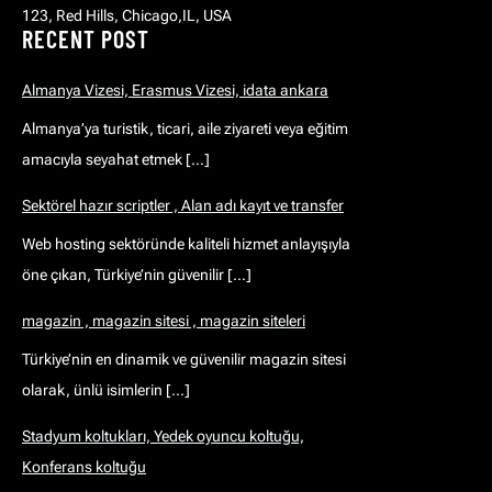
123, Red Hills, Chicago,IL, USA
RECENT POST
Almanya Vizesi, Erasmus Vizesi, idata ankara
Almanya’ya turistik, ticari, aile ziyareti veya eğitim
amacıyla seyahat etmek […]
Sektörel hazır scriptler , Alan adı kayıt ve transfer
Web hosting sektöründe kaliteli hizmet anlayışıyla
öne çıkan, Türkiye’nin güvenilir […]
magazin , magazin sitesi , magazin siteleri
Türkiye’nin en dinamik ve güvenilir magazin sitesi
olarak, ünlü isimlerin […]
Stadyum koltukları, Yedek oyuncu koltuğu,
Konferans koltuğu