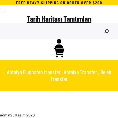
İçeriğe
FREE HEAVY SHIPPING ON ORDER OVER $200
geç
Tarih Haritası Tanıtımları
S
e
a
r
c
h
Antalya Flughafen transfer , Antalya Transfer , Belek
Transfer
admin
25 Kasım 2023