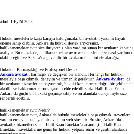
admin
1 Eylül 2023
Hukuki meselelerle karşı karşıya kaldığınızda, bir avukatın yardımı hayati
öneme sahip olabilir. Ankara’da hukuki destek arıyorsanız,
halilkaanemektar.av.tr size ihtiyacınız olan yardımı sunan bir avukatın kapısını
aralıyor. Bu makalede, halilkaanemektar.av.tr web sitesinin size nasıl yardımcı
olabileceğini ve Ankara’da güvenilir bir avukatın önemini ele alacağız.
Hukukun Karmaşıklığı ve Profesyonel Destek
Ankara avukat
, karmaşık ve değişken bir alandır. Herhangi bir hukuki
meseleyle başa çıkmak, deneyim ve uzmanlık gerektirir.
Ankara Avukat
‘da
bir avukatın hizmetlerine başvurarak, hukuki konularınızı doğru bir şekilde ele
alabilir ve haklarınızı koruma şansını elde edebilirsiniz. Halil Kaan Emektar,
Ankara’da güçlü bir hukuki geçmişe sahip ve bu alandaki deneyimiyle size
rehberlik edebilir.
halilkaanemektar.av.tr Nedir?
halilkaanemektar.av.tr, Ankara’da hukuki meselelerle başa çıkmak isteyenlere
yardım etmeyi amaçlayan bir avukatın web sitesidir. Bu site, Ankara’da
avukatlık hizmetleri sunan Halil Kaan Emektar’a adanmıştır. Halil Kaan
Emektar, müvekkillerine geniş bir hukuki yelpaze sunar ve çeşitli alanlarda