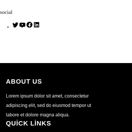
social
T
Y
F
L
w
o
a
i
i
u
c
n
t
T
e
k
t
u
b
e
e
b
o
d
r
e
o
I
k
n
ABOUT US
Lorem ipsum dolor sit amet, consectetur
adipiscing elit, sed do eiusmod tempor ut
labore et dolore magna aliqua.
QUICK LINKS