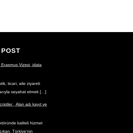
u
c
n
T
e
k
u
b
e
b
o
d
e
o
I
k
n
 POST
 Erasmus Vizesi, idata
ik, ticari, aile ziyareti
acıyla seyahat etmek […]
criptler , Alan adı kayıt ve
töründe kaliteli hizmet
çıkan, Türkiye’nin