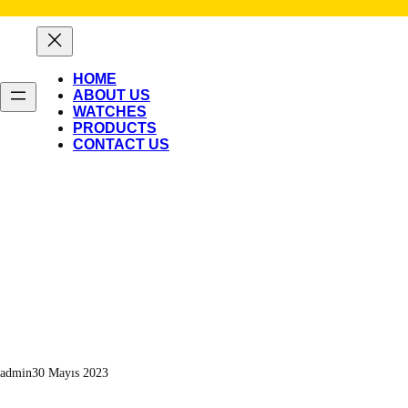
İçeriğe
geç
HOME
ABOUT US
WATCHES
PRODUCTS
CONTACT US
admin
30 Mayıs 2023