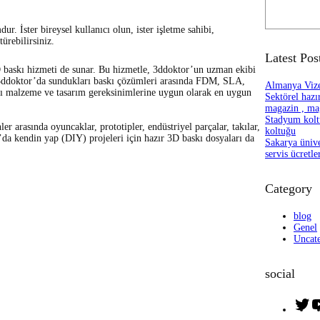
S
e
a
ur. İster bireysel kullanıcı olun, ister işletme sahibi,
r
ürebilirsiniz.
c
Latest Pos
h
D baskı hizmeti de sunar. Bu hizmetle, 3ddoktor’un uzman ekibi
iz. 3ddoktor’da sundukları baskı çözümleri arasında FDM, SLA,
Almanya Vizes
rklı malzeme ve tasarım gereksinimlerine uygun olarak en uygun
Sektörel hazır
magazin , mag
Stadyum kolt
er arasında oyuncaklar, prototipler, endüstriyel parçalar, takılar,
koltuğu
’da kendin yap (DIY) projeleri için hazır 3D baskı dosyaları da
Sakarya üniver
servis ücretle
Category
blog
Genel
Uncat
social
T
w