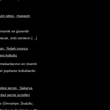
in sitesi , magazin
dinamik ve güvenilir
larak, ünlü isimlerin […]
ları, Yedek oyuncu
ans koltuğu
k mekanlarının en önemli
ri şüphesiz koltuklardır.
itesi servis , Sakarya
nbul servis ücretleri
e (Ümraniye, Dudullu,