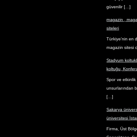
güvenilir […]
magazin , magaz
siteleri
Türkiye’nin en 
magazin sitesi o
Stadyum koltuk
koltuğu, Konfer
Spor ve etkinli
unsurlarından bi
[…]
Sakarya ünivers
üniversitesi İsta
Firma, Üst Bölg