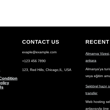
i
t
t
e
r
CONTACT US
RECENT
exaple@example.com
Almanya Vizesi,
ankara
+123 456 7890
Almanya’ya turist
s
123, Red Hills, Chicago,IL, USA
veya eğitim am
Condition
olicy
Sektörel hazır s
Us
transfer
Web hosting sek
anlayışıyla öne 